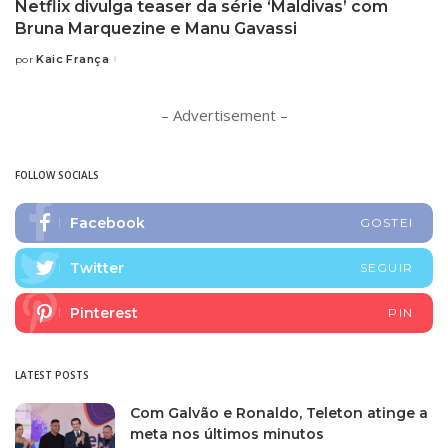
Netflix divulga teaser da série ‘Maldivas’ com
Bruna Marquezine e Manu Gavassi
Kaic França
por
Posted
by
– Advertisement –
FOLLOW SOCIALS
Facebook
GOSTEI
Twitter
SEGUIR
Pinterest
PIN
LATEST POSTS
Com Galvão e Ronaldo, Teleton atinge a
meta nos últimos minutos