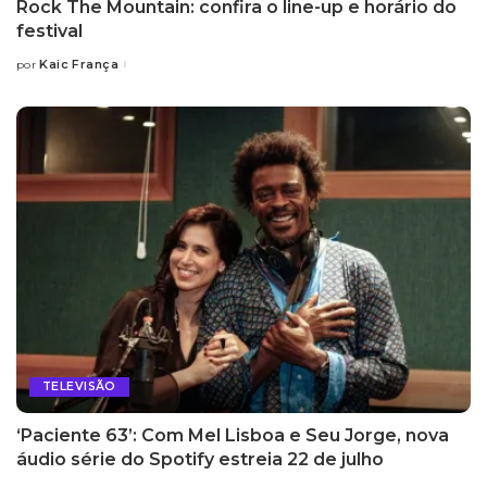
Rock The Mountain: confira o line-up e horário do
festival
Kaic França
por
TELEVISÃO
‘Paciente 63’: Com Mel Lisboa e Seu Jorge, nova
áudio série do Spotify estreia 22 de julho