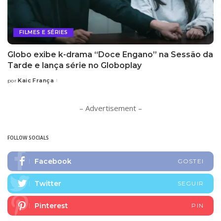
FILMES E SÉRIES
Globo exibe k-drama “Doce Engano” na Sessão da
Tarde e lança série no Globoplay
Kaic França
por
Posted
by
– Advertisement –
FOLLOW SOCIALS
Facebook
GOSTEI
Twitter
SEGUIR
Pinterest
PIN