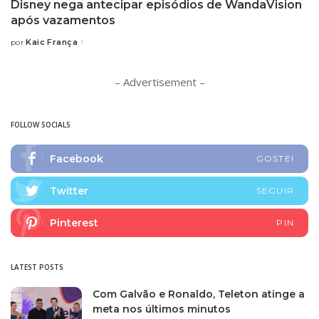
Disney nega antecipar episódios de WandaVision
após vazamentos
Kaic França
por
Posted
by
– Advertisement –
FOLLOW SOCIALS
Facebook
GOSTEI
Twitter
SEGUIR
Pinterest
PIN
LATEST POSTS
Com Galvão e Ronaldo, Teleton atinge a
meta nos últimos minutos