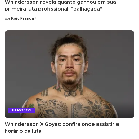
Whindersson revela quanto ganhou em sua
primeira luta profissional: “palhaçada”
Kaic França
por
Posted
by
FAMOSOS
Whindersson X Goyat: confira onde assistir e
horário da luta