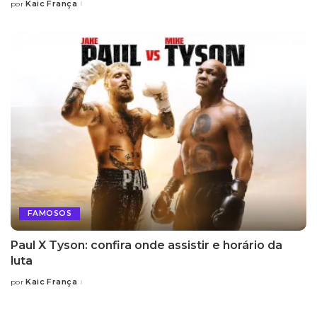
Kaic França
por
Posted
by
FAMOSOS
Paul X Tyson: confira onde assistir e horário da
luta
Kaic França
por
Posted
by