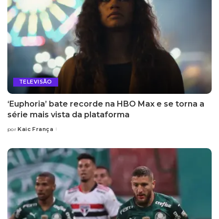
TELEVISÃO
‘Euphoria’ bate recorde na HBO Max e se torna a
série mais vista da plataforma
Kaic França
por
Posted
by