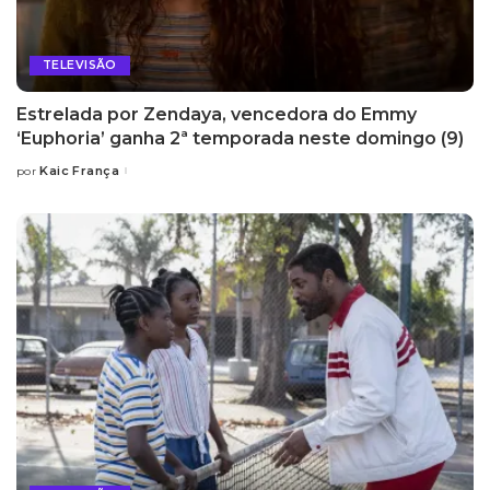
TELEVISÃO
Estrelada por Zendaya, vencedora do Emmy
‘Euphoria’ ganha 2ª temporada neste domingo (9)
Kaic França
por
Posted
by