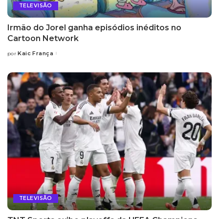
TELEVISÃO
Irmão do Jorel ganha episódios inéditos no
Cartoon Network
Kaic França
por
Posted
by
TELEVISÃO