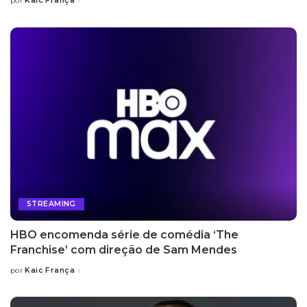
Kaic França
por
Posted
by
STREAMING
HBO encomenda série de comédia ‘The
Franchise’ com direção de Sam Mendes
Kaic França
por
Posted
by