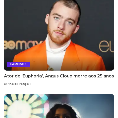
FAMOSOS
Ator de ‘Euphoria’, Angus Cloud morre aos 25 anos
Kaic França
por
Posted
by