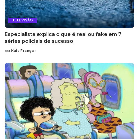
TELEVISÃO
Especialista explica o que é real ou fake em 7
séries policiais de sucesso
Kaic França
por
Posted
by