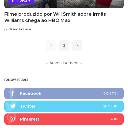
TELEVISÃO
Filme produzido por Will Smith sobre irmãs
Williams chega ao HBO Max
Kaic França
por
Posted
by
1
2
– Advertisement –
FOLLOW SOCIALS
Facebook
GOSTEI
Twitter
SEGUIR
Pinterest
PIN