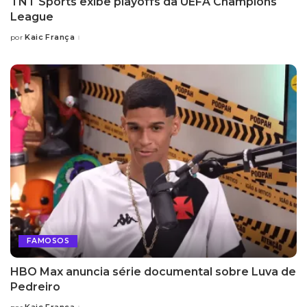
TNT Sports exibe playoffs da UEFA Champions
League
Kaic França
por
Posted
by
FAMOSOS
HBO Max anuncia série documental sobre Luva de
Pedreiro