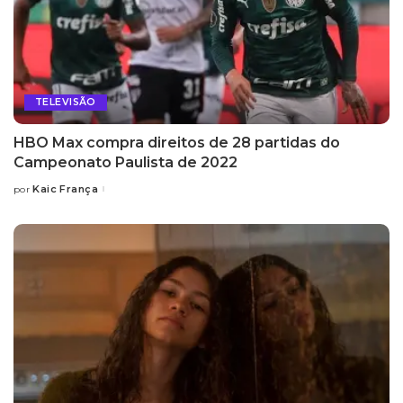
TELEVISÃO
HBO Max compra direitos de 28 partidas do
Campeonato Paulista de 2022
Kaic França
por
Posted
by