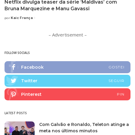
Netflix divulga teaser da série ‘Maldivas’ com
Bruna Marquezine e Manu Gavassi
Kaic França
por
Posted
by
– Advertisement –
FOLLOW SOCIALS
Facebook
GOSTEI
Twitter
SEGUIR
Pinterest
PIN
LATEST POSTS
Com Galvão e Ronaldo, Teleton atinge a
meta nos últimos minutos