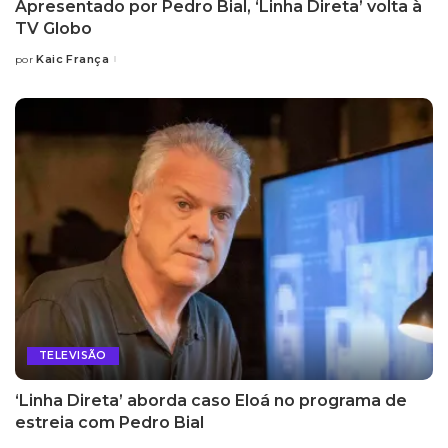
Apresentado por Pedro Bial, ‘Linha Direta’ volta à
TV Globo
Kaic França
por
Posted
by
TELEVISÃO
‘Linha Direta’ aborda caso Eloá no programa de
estreia com Pedro Bial