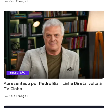
Kaic França
por
Posted
by
TELEVISÃO
Apresentado por Pedro Bial, ‘Linha Direta’ volta à
TV Globo
Kaic França
por
Posted
by