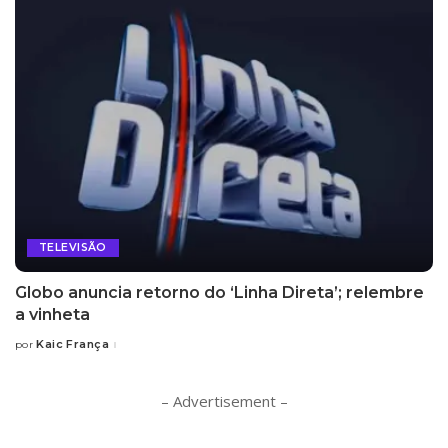
TELEVISÃO
Globo anuncia retorno do ‘Linha Direta’; relembre
a vinheta
Kaic França
por
Posted
by
– Advertisement –