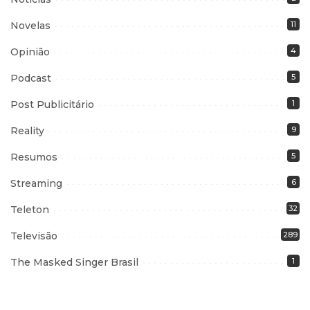
Novelas
11
Opinião
4
Podcast
5
Post Publicitário
1
Reality
9
Resumos
5
Streaming
6
Teleton
32
Televisão
289
The Masked Singer Brasil
1