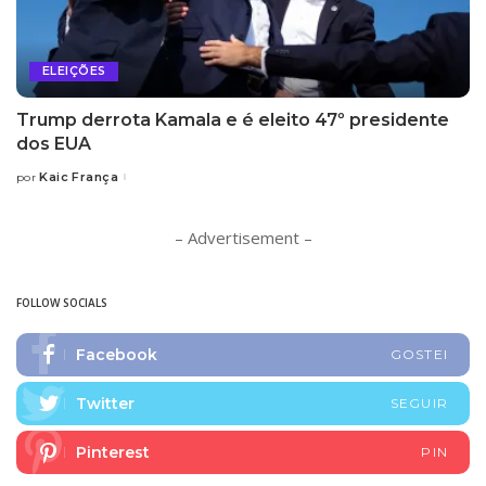
ELEIÇÕES
Trump derrota Kamala e é eleito 47º presidente
dos EUA
Kaic França
por
Posted
by
– Advertisement –
FOLLOW SOCIALS
Facebook
GOSTEI
Twitter
SEGUIR
Pinterest
PIN