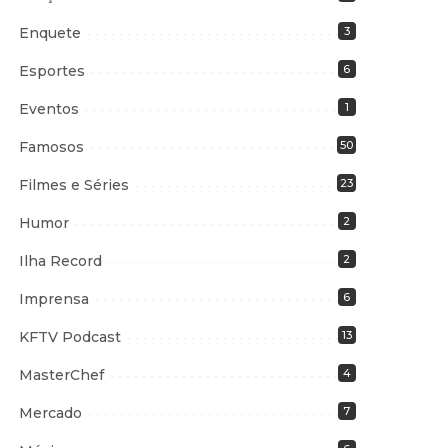
Enquete
3
Esportes
6
Eventos
1
Famosos
50
Filmes e Séries
23
Humor
2
Ilha Record
2
Imprensa
6
KFTV Podcast
13
MasterChef
4
Mercado
7