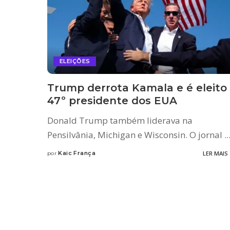
ELEIÇÕES
Trump derrota Kamala e é eleito
47º presidente dos EUA
Donald Trump também liderava na
Pensilvânia, Michigan e Wisconsin. O jornal
..
Kaic França
LER MAIS
por
Posted
by