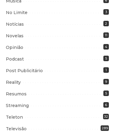
Música
6
No Limite
3
Notícias
2
Novelas
11
Opinião
4
Podcast
5
Post Publicitário
1
Reality
9
Resumos
5
Streaming
6
Teleton
32
Televisão
289