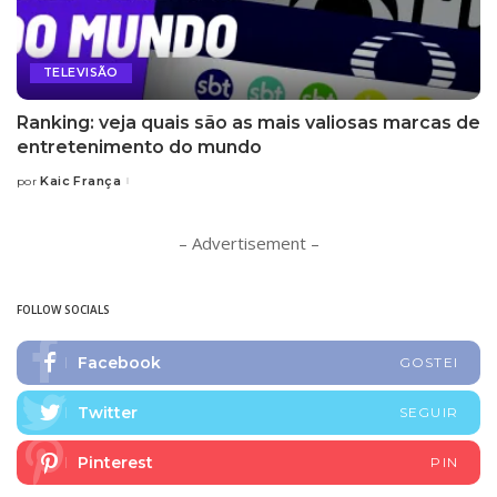
TELEVISÃO
Ranking: veja quais são as mais valiosas marcas de
entretenimento do mundo
Kaic França
por
Posted
by
– Advertisement –
FOLLOW SOCIALS
Facebook
GOSTEI
Twitter
SEGUIR
Pinterest
PIN