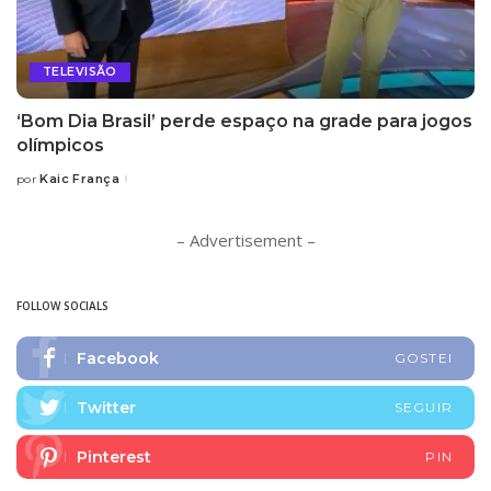
TELEVISÃO
‘Bom Dia Brasil’ perde espaço na grade para jogos
olímpicos
Kaic França
por
Posted
by
– Advertisement –
FOLLOW SOCIALS
Facebook
GOSTEI
Twitter
SEGUIR
Pinterest
PIN