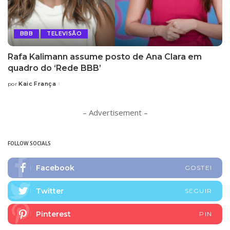
BBB
TELEVISÃO
Rafa Kalimann assume posto de Ana Clara em
quadro do ‘Rede BBB’
Kaic França
por
Posted
by
– Advertisement –
FOLLOW SOCIALS
Facebook
GOSTEI
Twitter
SEGUIR
Pinterest
PIN