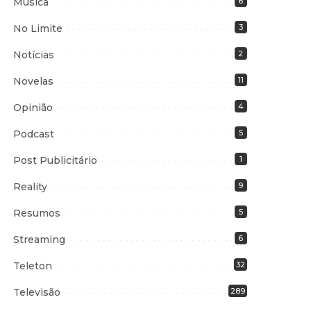
Música
6
No Limite
3
Notícias
2
Novelas
11
Opinião
4
Podcast
5
Post Publicitário
1
Reality
9
Resumos
5
Streaming
6
Teleton
32
Televisão
289