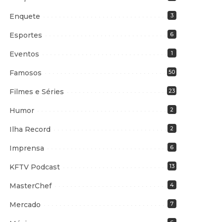
Enquete
3
Esportes
6
Eventos
1
Famosos
50
Filmes e Séries
23
Humor
2
Ilha Record
2
Imprensa
6
KFTV Podcast
13
MasterChef
4
Mercado
7