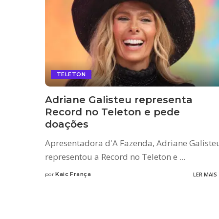
TELETON
Adriane Galisteu representa
Record no Teleton e pede
doações
Apresentadora d'A Fazenda, Adriane Galiste
representou a Record no Teleton e
...
Kaic França
LER MAIS
por
Posted
by