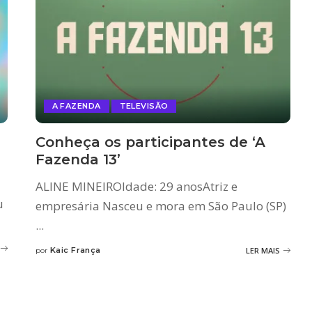
A FAZENDA
TELEVISÃO
Conheça os participantes de ‘A
Fazenda 13’
ALINE MINEIROIdade: 29 anosAtriz e
u
empresária Nasceu e mora em São Paulo (SP)
...
Kaic França
LER MAIS
por
Posted
by