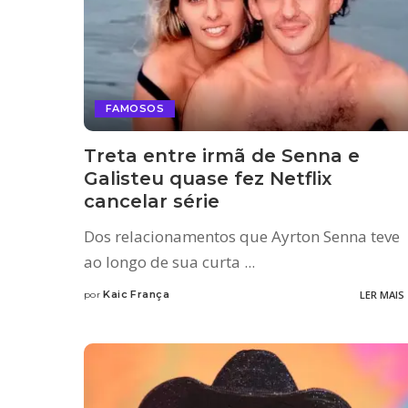
FAMOSOS
Treta entre irmã de Senna e
Galisteu quase fez Netflix
cancelar série
Dos relacionamentos que Ayrton Senna teve
ao longo de sua curta
...
Kaic França
LER MAIS
por
Posted
by