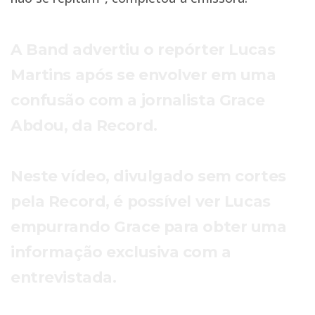
A Band advertiu o repórter Lucas
Martins após se envolver em uma
confusão com a jornalista Grace
Abdou, da Record.
Neste vídeo, divulgado sem cortes
pela Record, é possível ver Lucas
empurrando Grace para obter uma
informação exclusiva com a
entrevistada.