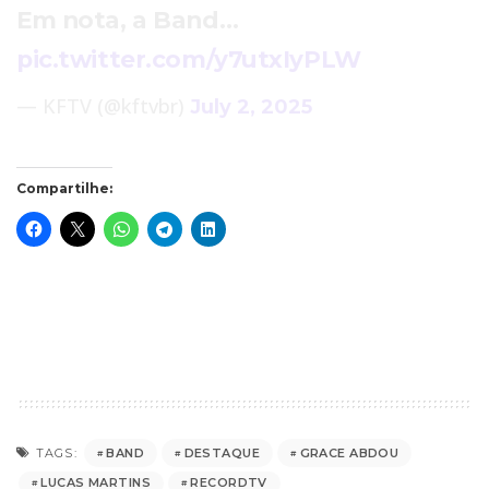
Em nota, a Band…
pic.twitter.com/y7utxIyPLW
— KFTV (@kftvbr)
July 2, 2025
Compartilhe:
BAND
DESTAQUE
GRACE ABDOU
TAGS:
LUCAS MARTINS
RECORDTV