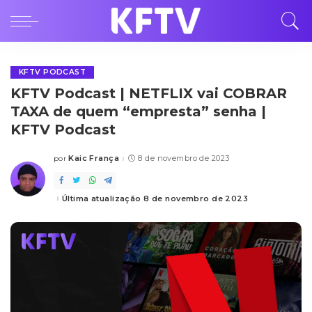
KFTV PODCAST
KFTV Podcast | NETFLIX vai COBRAR
TAXA de quem “empresta” senha |
KFTV Podcast
Kaic França
8 de novembro de 2023
por
Posted
by
Última atualização 8 de novembro de 2023