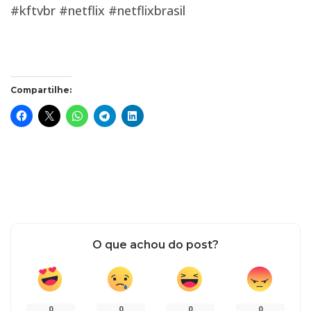
#kftvbr #netflix #netflixbrasil
Compartilhe:
O que achou do post?
0
0
0
0