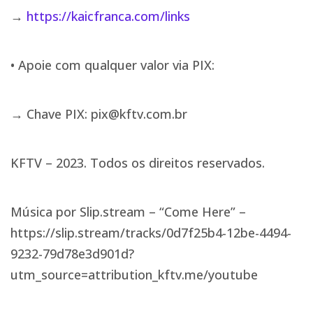
→
https://kaicfranca.com/links
• Apoie com qualquer valor via PIX:
→ Chave PIX: pix@kftv.com.br
KFTV – 2023. Todos os direitos reservados.
Música por Slip.stream – “Come Here” –
https://slip.stream/tracks/0d7f25b4-12be-4494-
9232-79d78e3d901d?
utm_source=attribution_kftv.me/youtube