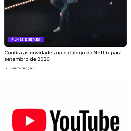
FILMES E SÉRIES
Confira as novidades no catálogo da Netflix para
setembro de 2020
Kaic França
por
Posted
by