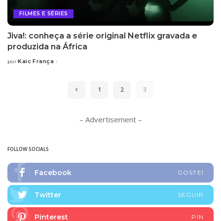
FILMES E SÉRIES
Jiva!: conheça a série original Netflix gravada e
produzida na África
Kaic França
por
Posted
by
1
2
3
– Advertisement –
FOLLOW SOCIALS
Facebook
GOSTEI
Twitter
SEGUIR
Pinterest
PIN