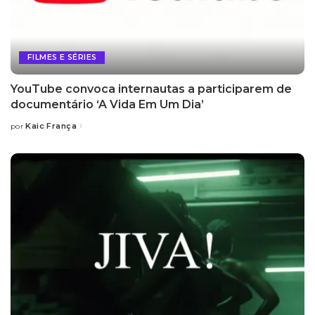
FILMES E SÉRIES
YouTube convoca internautas a participarem de
documentário ‘A Vida Em Um Dia’
Kaic França
por
Posted
by