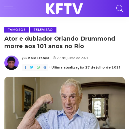
FAMOSOS
TELEVISÃO
Ator e dublador Orlando Drummond
morre aos 101 anos no Rio
Kaic França
27 de julho de 2021
por
Posted
by
Última atualização 27 de julho de 2021