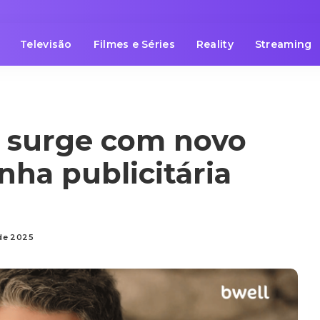
Televisão
Filmes e Séries
Reality
Streaming
o surge com novo
ha publicitária
 de 2025