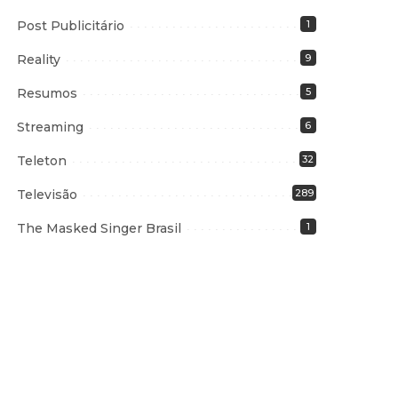
Post Publicitário
1
Reality
9
Resumos
5
Streaming
6
Teleton
32
Televisão
289
The Masked Singer Brasil
1