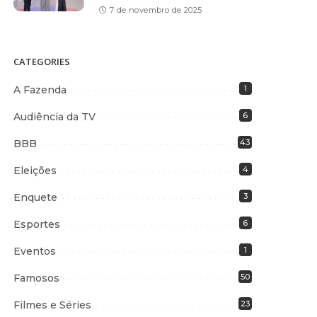
7 de novembro de 2025
CATEGORIES
A Fazenda
1
Audiência da TV
6
BBB
43
Eleições
4
Enquete
3
Esportes
6
Eventos
1
Famosos
50
Filmes e Séries
23