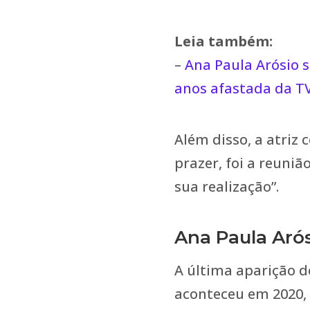
Leia também:
–
Ana Paula Arósio 
anos afastada da T
Além disso, a atri
prazer, foi a reuniã
sua realização”.
Ana Paula Aró
A última aparição d
aconteceu em 2020, 