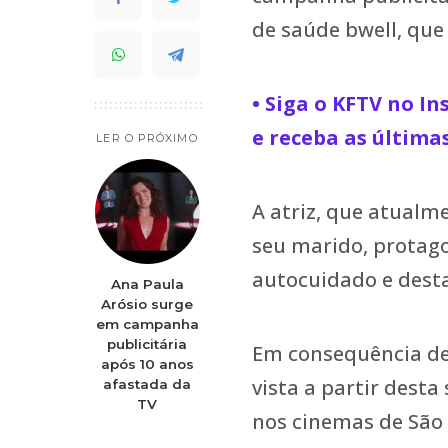
de saúde bwell, que 
• Siga o KFTV no I
e receba as última
LER O PRÓXIMO
A atriz, que atualm
seu marido, protago
autocuidado e desta
Ana Paula
Arósio surge
em campanha
publicitária
Em consequência de
após 10 anos
vista a partir desta
afastada da
TV
nos cinemas de São 