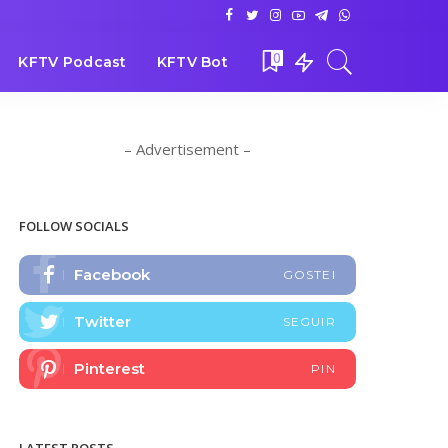
0
KFTV Podcast
KFTV Bot
– Advertisement –
FOLLOW SOCIALS
Facebook
GOSTEI
Twitter
SEGUIR
Pinterest
PIN