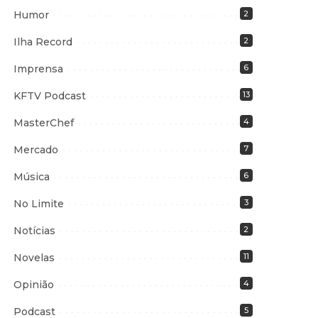
Humor
2
Ilha Record
2
Imprensa
6
KFTV Podcast
13
MasterChef
4
Mercado
7
Música
6
No Limite
3
Notícias
2
Novelas
11
Opinião
4
Podcast
5