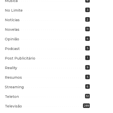
Música
6
No Limite
3
Notícias
2
Novelas
11
Opinião
4
Podcast
5
Post Publicitário
1
Reality
9
Resumos
5
Streaming
6
Teleton
32
Televisão
289