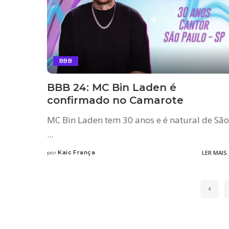
BBB
BBB 24: MC Bin Laden é
confirmado no Camarote
MC Bin Laden tem 30 anos e é natural de São
...
Kaic França
LER MAIS
por
Posted
by