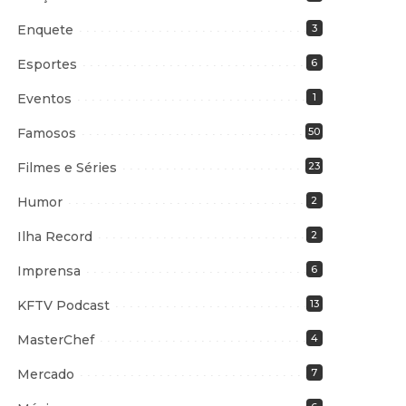
Enquete
3
Esportes
6
Eventos
1
Famosos
50
Filmes e Séries
23
Humor
2
Ilha Record
2
Imprensa
6
KFTV Podcast
13
MasterChef
4
Mercado
7