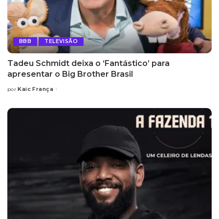
BBB
TELEVISÃO
Tadeu Schmidt deixa o ‘Fantástico’ para
apresentar o Big Brother Brasil
Kaic França
por
Posted
by