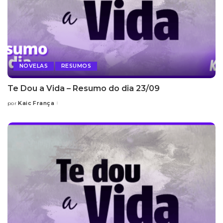
NOVELAS
RESUMOS
Te Dou a Vida – Resumo do dia 23/09
Kaic França
por
Posted
by