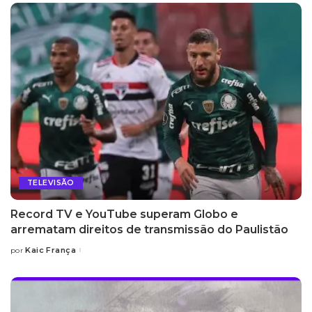
TELEVISÃO
Record TV e YouTube superam Globo e
arrematam direitos de transmissão do Paulistão
Kaic França
por
Posted
by