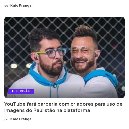
Kaic França
por
Posted
by
TELEVISÃO
YouTube fará parceria com criadores para uso de
imagens do Paulistão na plataforma
Kaic França
por
Posted
by