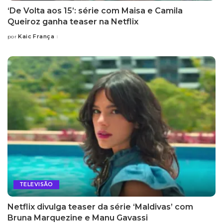
‘De Volta aos 15’: série com Maisa e Camila
Queiroz ganha teaser na Netflix
Kaic França
por
Posted
by
TELEVISÃO
Netflix divulga teaser da série ‘Maldivas’ com
Bruna Marquezine e Manu Gavassi