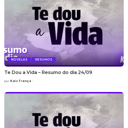
NOVELAS
RESUMOS
Te Dou a Vida – Resumo do dia 24/09
Kaic França
por
Posted
by