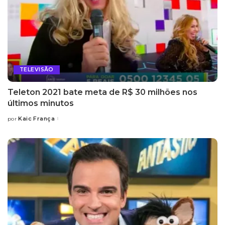
TELEVISÃO
Teleton 2021 bate meta de R$ 30 milhões nos
últimos minutos
Kaic França
por
Posted
by