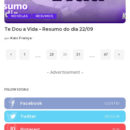
NOVELAS
RESUMOS
Te Dou a Vida – Resumo do dia 22/09
Kaic França
por
Posted
by
…
…
1
29
30
31
47
– Advertisement –
FOLLOW SOCIALS
Facebook
GOSTEI
Twitter
SEGUIR
Pinterest
PIN