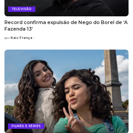
TELEVISÃO
Record confirma expulsão de Nego do Borel de ‘A
Fazenda 13’
Kaic França
por
Posted
by
FILMES E SÉRIES