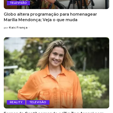
TELEVISÃO
Globo altera programação para homenagear
Marília Mendonça; Veja o que muda
Kaic França
por
Posted
by
REALITY
TELEVISÃO