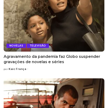
NOVELAS
TELEVISÃO
Agravamento da pandemia faz Globo suspender
gravações de novelas e séries
Kaic França
por
Posted
by