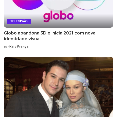
TELEVISÃO
Globo abandona 3D e inicia 2021 com nova
identidade visual
Kaic França
por
Posted
by