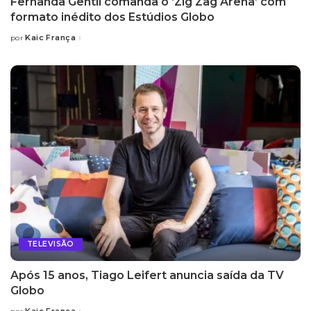
Fernanda Gentil comanda o ‘Zig Zag Arena’ com
formato inédito dos Estúdios Globo
Kaic França
por
Posted
by
TELEVISÃO
Após 15 anos, Tiago Leifert anuncia saída da TV
Globo