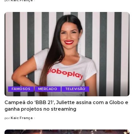
Kaic França
por
Posted
by
FAMOSOS
MERCADO
TELEVISÃO
Campeã do ‘BBB 21’, Juliette assina com a Globo e
ganha projetos no streaming
Kaic França
por
Posted
by