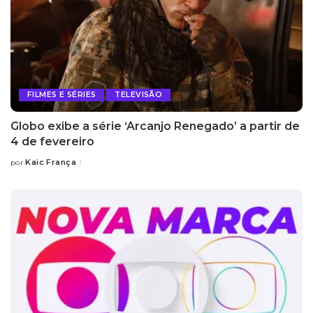
FILMES E SÉRIES
TELEVISÃO
Globo exibe a série ‘Arcanjo Renegado’ a partir de
4 de fevereiro
Kaic França
por
Posted
by