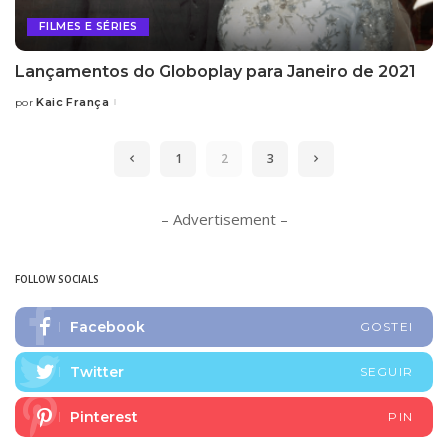
FILMES E SÉRIES
Lançamentos do Globoplay para Janeiro de 2021
Kaic França
por
Posted
by
1
2
3
– Advertisement –
FOLLOW SOCIALS
Facebook
GOSTEI
Twitter
SEGUIR
Pinterest
PIN