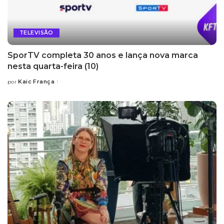
TELEVISÃO
SporTV completa 30 anos e lança nova marca
nesta quarta-feira (10)
Kaic França
por
Posted
by