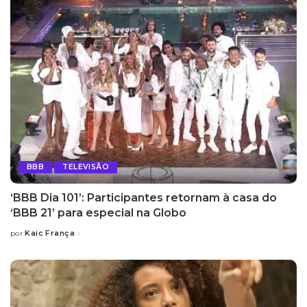
BBB
TELEVISÃO
‘BBB Dia 101’: Participantes retornam à casa do
‘BBB 21’ para especial na Globo
Kaic França
por
Posted
by