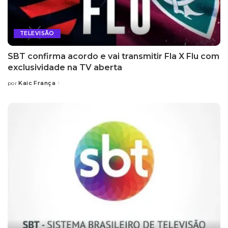
TELEVISÃO
SBT confirma acordo e vai transmitir Fla X Flu com
exclusividade na TV aberta
Kaic França
por
Posted
by