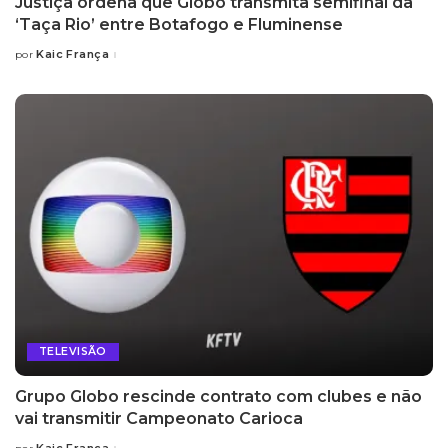
Justiça ordena que Globo transmita semifinal da
‘Taça Rio’ entre Botafogo e Fluminense
Kaic França
por
Posted
by
TELEVISÃO
Grupo Globo rescinde contrato com clubes e não
vai transmitir Campeonato Carioca