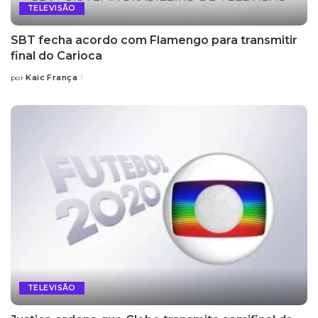
TELEVISÃO
SBT fecha acordo com Flamengo para transmitir
final do Carioca
Kaic França
por
Posted
by
TELEVISÃO