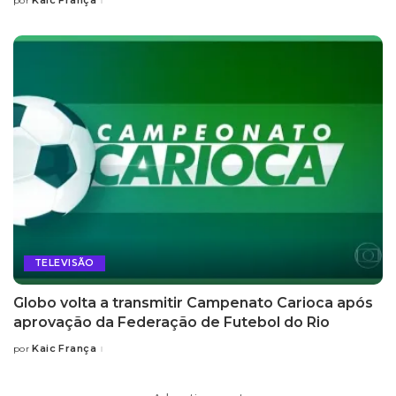
Kaic França
por
Posted
by
TELEVISÃO
Globo volta a transmitir Campenato Carioca após
aprovação da Federação de Futebol do Rio
Kaic França
por
Posted
by