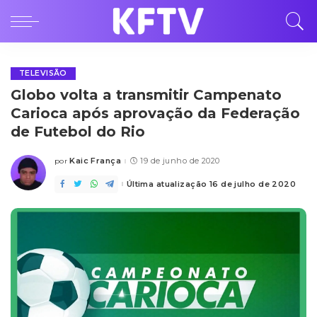
TELEVISÃO
Globo volta a transmitir Campenato
Carioca após aprovação da Federação
de Futebol do Rio
Kaic França
19 de junho de 2020
por
Posted
by
Última atualização 16 de julho de 2020