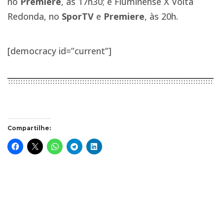
no
Premiere
, às 17h30; e Fluminense X Volta
Redonda, no
SporTV
e
Premiere
, às 20h.
[democracy id=”current”]
Compartilhe: