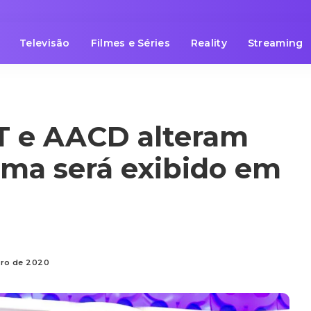
Televisão
Filmes e Séries
Reality
Streaming
BT e AACD alteram
ama será exibido em
bro de 2020