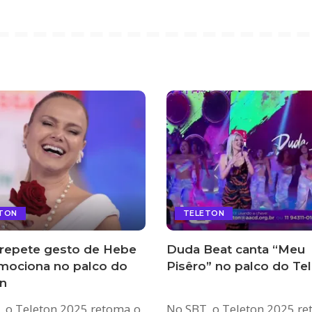
TON
TELETON
 repete gesto de Hebe
Duda Beat canta “Meu
mociona no palco do
Pisêro” no palco do Te
n
, o Teleton 2025 retoma o
No SBT, o Teleton 2025 r