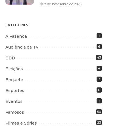
7 de novembro de 2025
CATEGORIES
A Fazenda
1
Audiência da TV
6
BBB
43
Eleições
4
Enquete
3
Esportes
6
Eventos
1
Famosos
50
Filmes e Séries
23