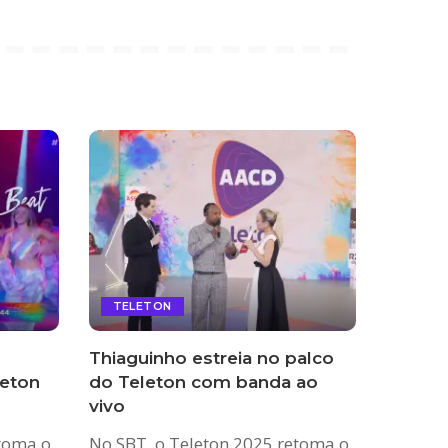
TELETON
Thiaguinho estreia no palco
leton
do Teleton com banda ao
vivo
etoma o
No SBT, o Teleton 2025 retoma o