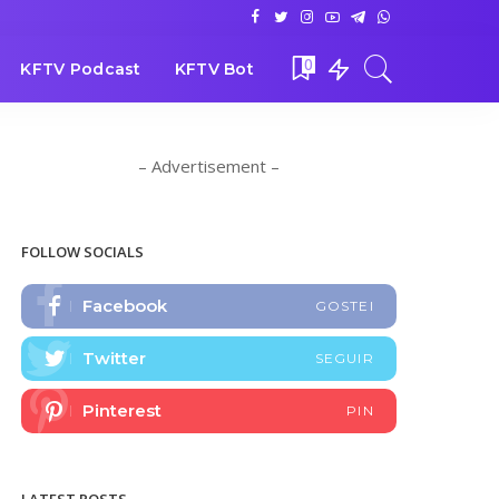
0
KFTV Podcast
KFTV Bot
– Advertisement –
FOLLOW SOCIALS
Facebook
GOSTEI
Twitter
SEGUIR
Pinterest
PIN