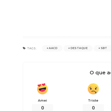
AACD
DESTAQUE
SBT
TAGS:
O que a
Amei
Triste
0
0