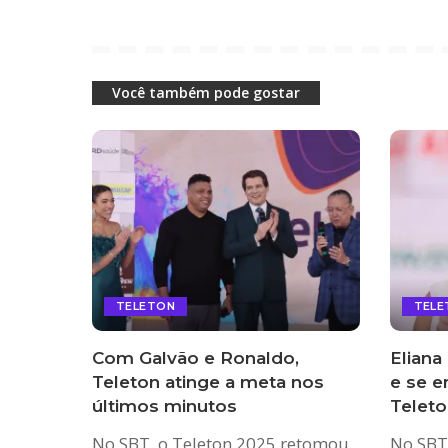
Você também pode gostar
TELETON
TELE
Com Galvão e Ronaldo,
Eliana
Teleton atinge a meta nos
e se e
últimos minutos
Teleto
No SBT, o Teleton 2025 retomou
No SBT