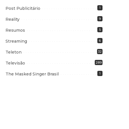
Post Publicitário
1
Reality
9
Resumos
5
Streaming
6
Teleton
32
Televisão
289
The Masked Singer Brasil
1