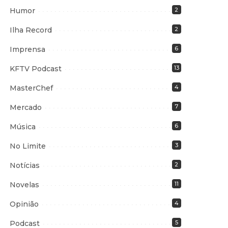
Humor
2
Ilha Record
2
Imprensa
6
KFTV Podcast
13
MasterChef
4
Mercado
7
Música
6
No Limite
3
Notícias
2
Novelas
11
Opinião
4
Podcast
5