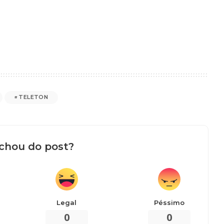
TELETON
chou do post?
Legal
Péssimo
0
0