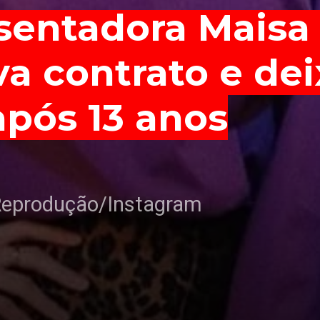
sentadora Maisa 
sentadora Maisa 
a contrato e dei
a contrato e dei
após 13 anos
após 13 anos
Reprodução/Instagram