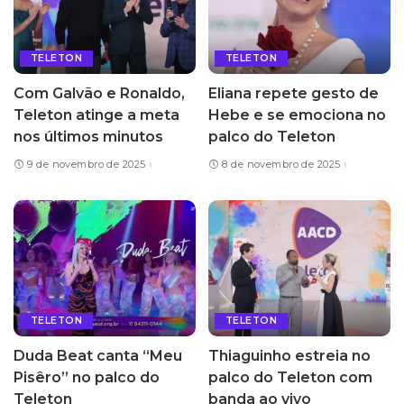
TELETON
TELETON
Com Galvão e Ronaldo,
Eliana repete gesto de
Teleton atinge a meta
Hebe e se emociona no
nos últimos minutos
palco do Teleton
9 de novembro de 2025
8 de novembro de 2025
TELETON
TELETON
Duda Beat canta “Meu
Thiaguinho estreia no
Pisêro” no palco do
palco do Teleton com
Teleton
banda ao vivo