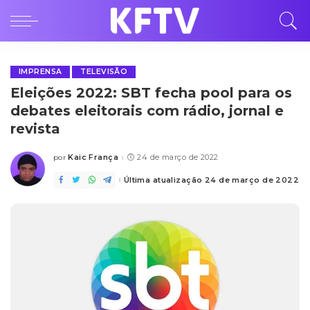
IMPRENSA
TELEVISÃO
Eleições 2022: SBT fecha pool para os
debates eleitorais com rádio, jornal e
revista
Kaic França
24 de março de 2022
por
Posted
by
Última atualização 24 de março de 2022