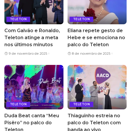
TELETON
TELETON
Com Galvão e Ronaldo,
Eliana repete gesto de
Teleton atinge a meta
Hebe e se emociona no
nos últimos minutos
palco do Teleton
9 de novembro de 2025
8 de novembro de 2025
TELETON
TELETON
Duda Beat canta “Meu
Thiaguinho estreia no
Pisêro” no palco do
palco do Teleton com
Teleton
banda ao vivo