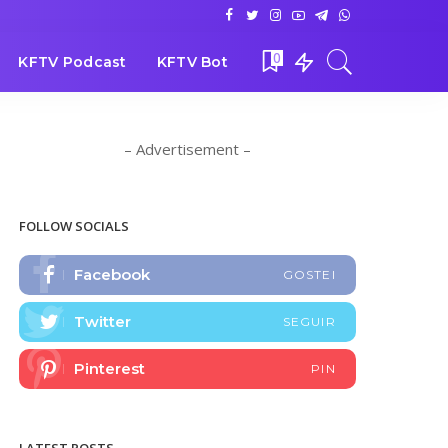
0
KFTV Podcast
KFTV Bot
– Advertisement –
FOLLOW SOCIALS
Facebook
GOSTEI
Twitter
SEGUIR
Pinterest
PIN