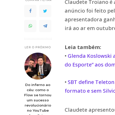
Claudete Troiano é 
anúncio foi feito pe
apresentadora ganh
irá ao ar em outubr
Leia também:
LER O PRÓXIMO
•
Glenda Koslowski 
do Esporte” aos do
•
SBT define Teleto
Do inferno ao
formato e sem Silvi
céu: como o
Flow se tornou
um sucesso
revolucionário
Claudete apresentou
no YouTube