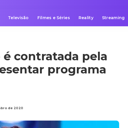
Televisão
Filmes e Séries
Reality
Streaming
 é contratada pela
resentar programa
embro de 2020