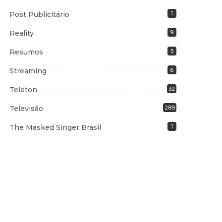
Post Publicitário
1
Reality
9
Resumos
5
Streaming
6
Teleton
32
Televisão
289
The Masked Singer Brasil
1