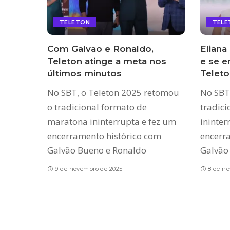
TELETON
TELE
Com Galvão e Ronaldo,
Eliana
Teleton atinge a meta nos
e se e
últimos minutos
Teleto
No SBT, o Teleton 2025 retomou
No SBT
o tradicional formato de
tradic
maratona ininterrupta e fez um
ininter
encerramento histórico com
encerr
Galvão Bueno e Ronaldo
Galvão
9 de novembro de 2025
8 de n