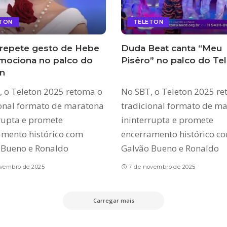
TON
TELETON
 repete gesto de Hebe
Duda Beat canta “Meu
mociona no palco do
Pisêro” no palco do Te
n
, o Teleton 2025 retoma o
No SBT, o Teleton 2025 r
ional formato de maratona
tradicional formato de m
rupta e promete
ininterrupta e promete
amento histórico com
encerramento histórico c
 Bueno e Ronaldo
Galvão Bueno e Ronaldo
ovembro de 2025
7 de novembro de 2025
Carregar mais