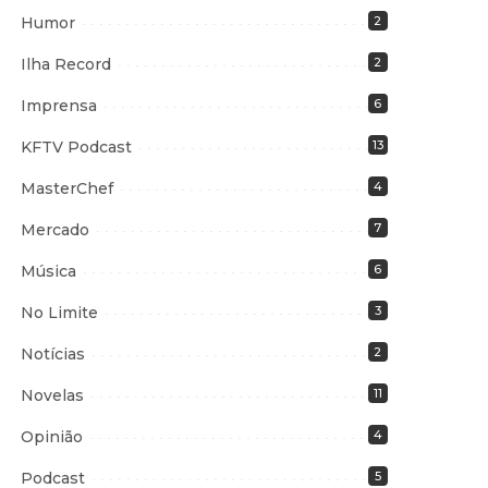
Humor
2
Ilha Record
2
Imprensa
6
KFTV Podcast
13
MasterChef
4
Mercado
7
Música
6
No Limite
3
Notícias
2
Novelas
11
Opinião
4
Podcast
5