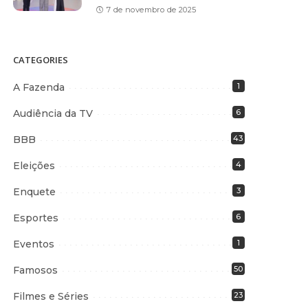
7 de novembro de 2025
CATEGORIES
A Fazenda
1
Audiência da TV
6
BBB
43
Eleições
4
Enquete
3
Esportes
6
Eventos
1
Famosos
50
Filmes e Séries
23