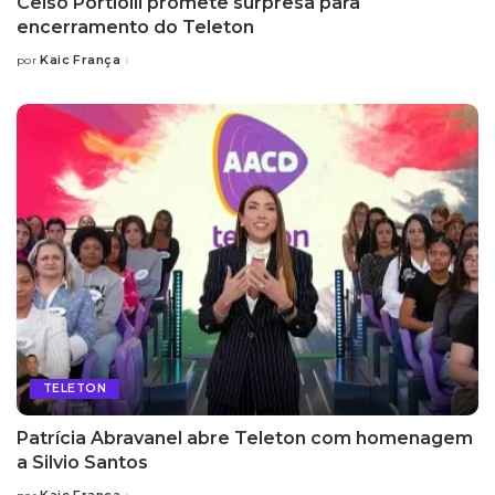
Celso Portiolli promete surpresa para
encerramento do Teleton
Kaic França
por
Posted
by
TELETON
Patrícia Abravanel abre Teleton com homenagem
a Silvio Santos