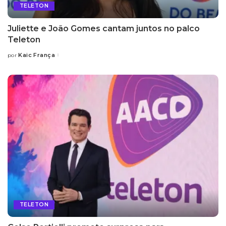
TELETON
Juliette e João Gomes cantam juntos no palco
Teleton
Kaic França
por
Posted
by
TELETON