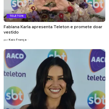
TELETON
Fabiana Karla apresenta Teleton e promete doar
vestido
Kaic França
por
Posted
by