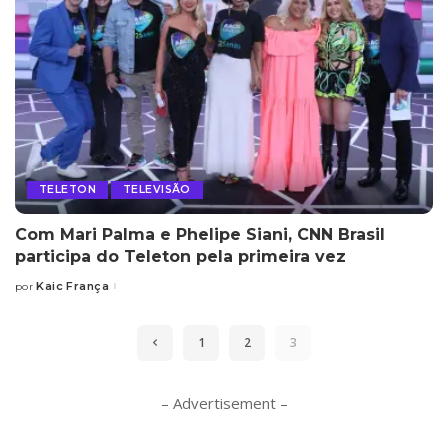
TELETON
TELEVISÃO
Com Mari Palma e Phelipe Siani, CNN Brasil
participa do Teleton pela primeira vez
Kaic França
por
Posted
by
1
2
3
– Advertisement –