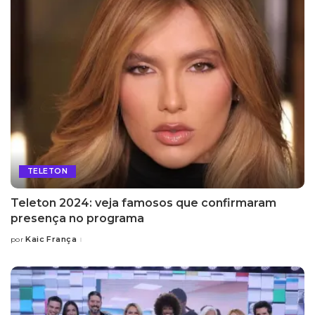
TELETON
Teleton 2024: veja famosos que confirmaram
presença no programa
Kaic França
por
Posted
by