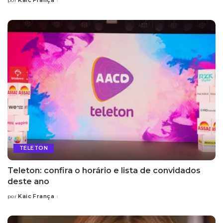
Kaic França
por
Posted
by
TELETON
Teleton: confira o horário e lista de convidados
deste ano
Kaic França
por
Posted
by