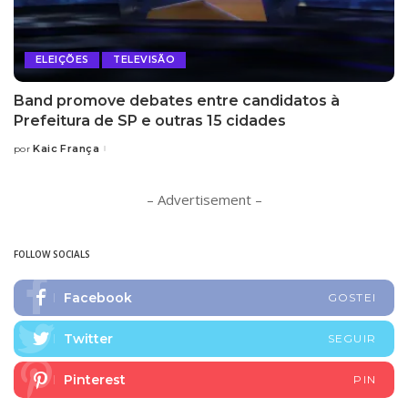
ELEIÇÕES
TELEVISÃO
Band promove debates entre candidatos à
Prefeitura de SP e outras 15 cidades
Kaic França
por
Posted
by
– Advertisement –
FOLLOW SOCIALS
Facebook
GOSTEI
Twitter
SEGUIR
Pinterest
PIN