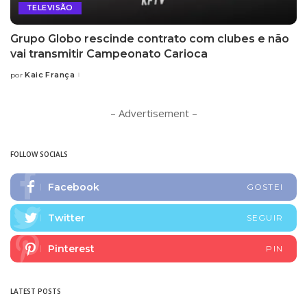
TELEVISÃO
Grupo Globo rescinde contrato com clubes e não
vai transmitir Campeonato Carioca
Kaic França
por
Posted
by
– Advertisement –
FOLLOW SOCIALS
Facebook
GOSTEI
Twitter
SEGUIR
Pinterest
PIN
LATEST POSTS