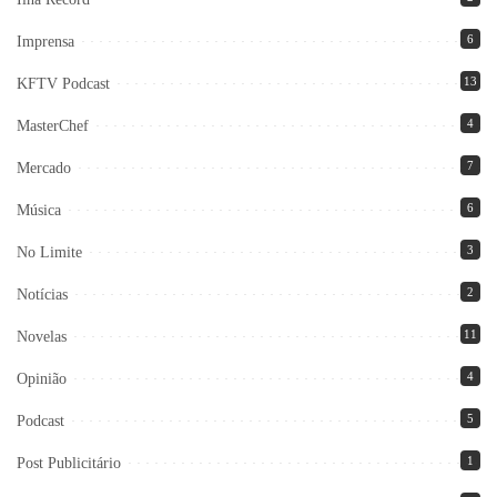
6
Imprensa
13
KFTV Podcast
4
MasterChef
7
Mercado
6
Música
3
No Limite
2
Notícias
11
Novelas
4
Opinião
5
Podcast
1
Post Publicitário