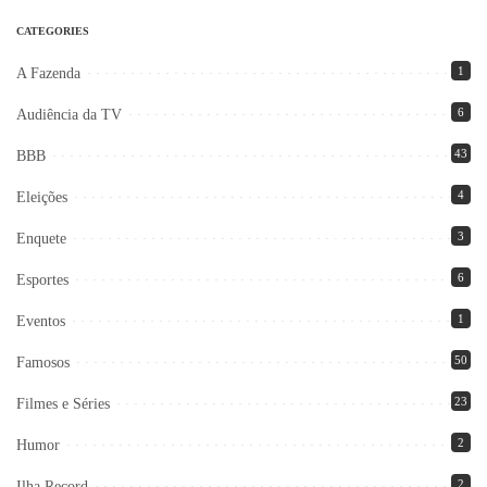
CATEGORIES
1
A Fazenda
6
Audiência da TV
43
BBB
4
Eleições
3
Enquete
6
Esportes
1
Eventos
50
Famosos
23
Filmes e Séries
2
Humor
2
Ilha Record