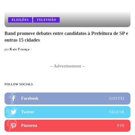
ELEIÇÕES
TELEVISÃO
Band promove debates entre candidatos à Prefeitura de SP e
outras 15 cidades
Kaic França
por
Posted
by
– Advertisement –
FOLLOW SOCIALS
Facebook
GOSTEI
Twitter
SEGUIR
Pinterest
PIN