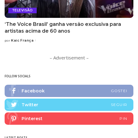
TELEVISÃO
‘The Voice Brasil’ ganha versão exclusiva para
artistas acima de 60 anos
Kaic França
por
Posted
by
– Advertisement –
FOLLOW SOCIALS
Facebook
GOSTEI
Twitter
SEGUIR
Pinterest
PIN
LATEST POSTS