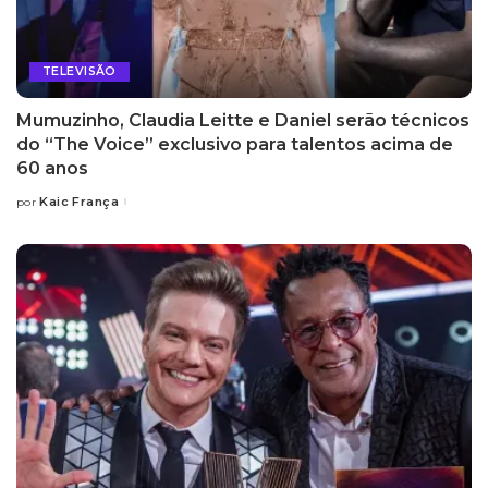
TELEVISÃO
Mumuzinho, Claudia Leitte e Daniel serão técnicos
do “The Voice” exclusivo para talentos acima de
60 anos
Kaic França
por
Posted
by