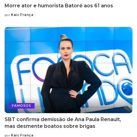
Morre ator e humorista Batoré aos 61 anos
Kaic França
por
Posted
by
FAMOSOS
SBT confirma demissão de Ana Paula Renault,
mas desmente boatos sobre brigas
Kaic França
por
Posted