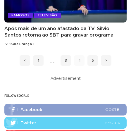
FAMOSOS
TELEVISÃO
Após mais de um ano afastado da TV, Silvio
Santos retorna ao SBT para gravar programa
Kaic França
por
Posted
by
…
1
3
4
5
– Advertisement –
FOLLOW SOCIALS
Facebook
GOSTEI
Twitter
SEGUIR