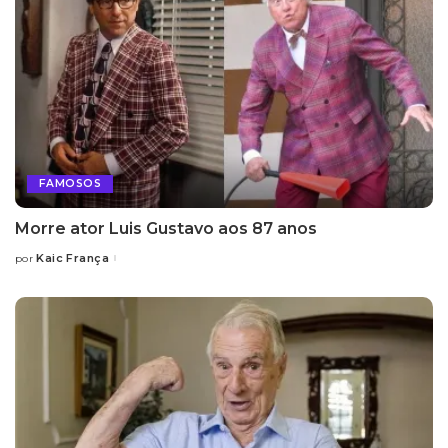
FAMOSOS
Morre ator Luis Gustavo aos 87 anos
Kaic França
por
Posted
by