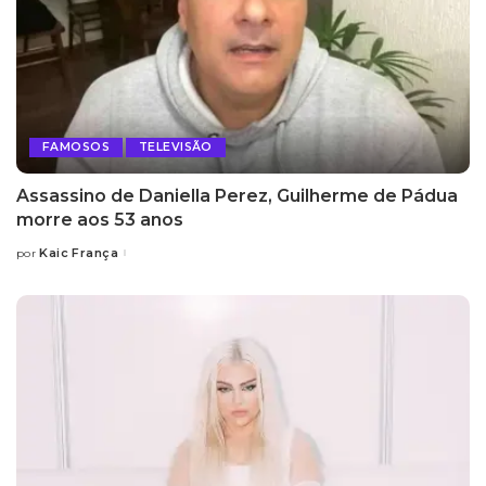
FAMOSOS
TELEVISÃO
Assassino de Daniella Perez, Guilherme de Pádua
morre aos 53 anos
Kaic França
por
Posted
by