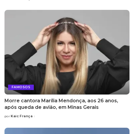
by
FAMOSOS
Morre cantora Marília Mendonça, aos 26 anos,
após queda de avião, em Minas Gerais
Kaic França
por
Posted
by