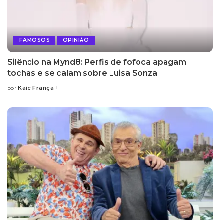
FAMOSOS
OPINIÃO
Silêncio na Mynd8: Perfis de fofoca apagam
tochas e se calam sobre Luisa Sonza
Kaic França
por
Posted
by