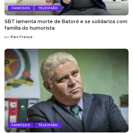
FAMOSOS
TELEVISÃO
SBT lamenta morte de Batoré e se solidariza com
família do humorista
Kaic França
por
Posted
by
FAMOSOS
TELEVISÃO