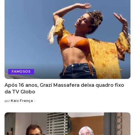
FAMOSOS
Após 16 anos, Grazi Massafera deixa quadro fixo
da TV Globo
Kaic França
por
Posted
by