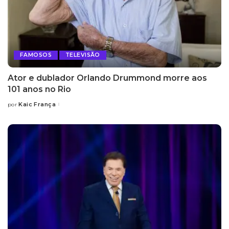
FAMOSOS
TELEVISÃO
Ator e dublador Orlando Drummond morre aos
101 anos no Rio
Kaic França
por
Posted
by