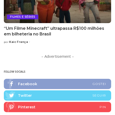
FILMES E SÉRIES
“Um Filme Minecraft” ultrapassa R$100 milhões
em bilheteria no Brasil
Kaic França
por
Posted
by
– Advertisement –
FOLLOW SOCIALS
Facebook
GOSTEI
Twitter
SEGUIR
Pinterest
PIN