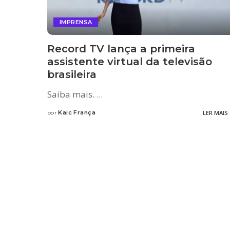
IMPRENSA
Record TV lança a primeira
assistente virtual da televisão
brasileira
Saiba mais.
...
Kaic França
LER MAIS
por
Posted
by