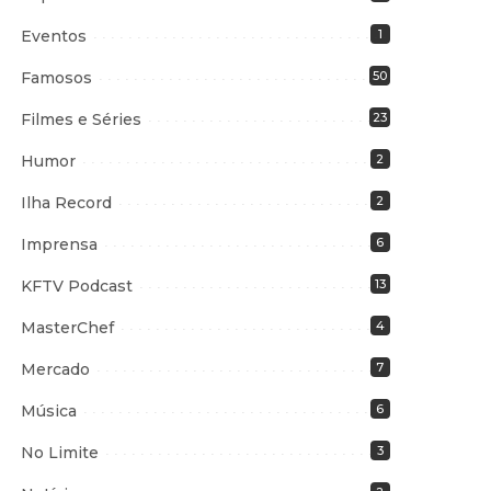
Eventos
1
Famosos
50
Filmes e Séries
23
Humor
2
Ilha Record
2
Imprensa
6
KFTV Podcast
13
MasterChef
4
Mercado
7
Música
6
No Limite
3