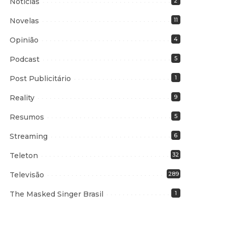
Notícias
2
Novelas
11
Opinião
4
Podcast
5
Post Publicitário
1
Reality
9
Resumos
5
Streaming
6
Teleton
32
Televisão
289
The Masked Singer Brasil
1