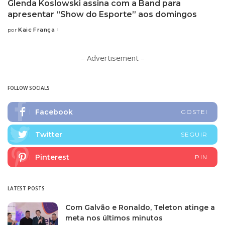
Glenda Koslowski assina com a Band para
apresentar “Show do Esporte” aos domingos
Kaic França
por
Posted
by
– Advertisement –
FOLLOW SOCIALS
Facebook
GOSTEI
Twitter
SEGUIR
Pinterest
PIN
LATEST POSTS
Com Galvão e Ronaldo, Teleton atinge a
meta nos últimos minutos