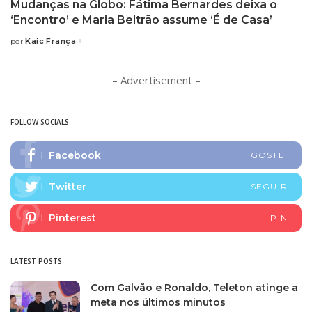
Mudanças na Globo: Fátima Bernardes deixa o
‘Encontro’ e Maria Beltrão assume ‘É de Casa’
Kaic França
por
Posted
by
– Advertisement –
FOLLOW SOCIALS
Facebook
GOSTEI
Twitter
SEGUIR
Pinterest
PIN
LATEST POSTS
Com Galvão e Ronaldo, Teleton atinge a
meta nos últimos minutos