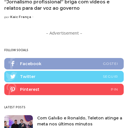
“Jornalismo profissional” briga com vídeos e
relatos para dar voz ao governo
Kaic França
por
Posted
by
– Advertisement –
FOLLOW SOCIALS
Facebook
GOSTEI
Twitter
SEGUIR
Pinterest
PIN
LATEST POSTS
Com Galvão e Ronaldo, Teleton atinge a
meta nos últimos minutos