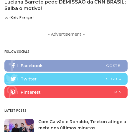
Luciana Barreto pede DEMISSÃO da CNN BRASIL;
Saiba o motivo!
Kaic França
por
Posted
by
– Advertisement –
FOLLOW SOCIALS
Facebook
GOSTEI
Twitter
SEGUIR
Pinterest
PIN
LATEST POSTS
Com Galvão e Ronaldo, Teleton atinge a
meta nos últimos minutos