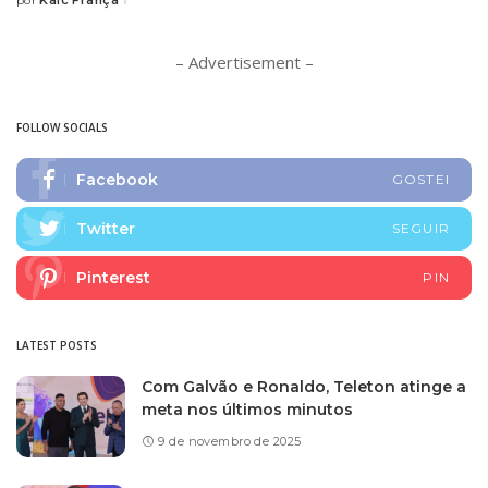
Kaic França
por
Posted
by
– Advertisement –
FOLLOW SOCIALS
Facebook
GOSTEI
Twitter
SEGUIR
Pinterest
PIN
LATEST POSTS
Com Galvão e Ronaldo, Teleton atinge a
meta nos últimos minutos
9 de novembro de 2025