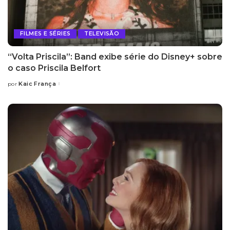
FILMES E SÉRIES
TELEVISÃO
“Volta Priscila”: Band exibe série do Disney+ sobre
o caso Priscila Belfort
Kaic França
por
Posted
by