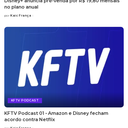
Disney+ anuncia pré-venda por R$ 19,80 mensais
no plano anual
Kaic França
por
Posted
by
KFTV PODCAST
KFTV Podcast 01 • Amazon e Disney fecham
acordo contra Netflix