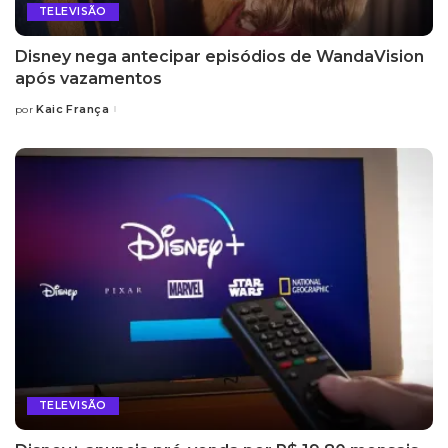
TELEVISÃO
Disney nega antecipar episódios de WandaVision
após vazamentos
Kaic França
por
Posted
by
TELEVISÃO