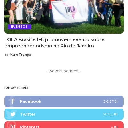
EVENTOS
LOLA Brasil e IFL promovem evento sobre
empreendedorismo no Rio de Janeiro
Kaic França
por
Posted
by
– Advertisement –
FOLLOW SOCIALS
Facebook
GOSTEI
Twitter
SEGUIR
Pinterest
PIN