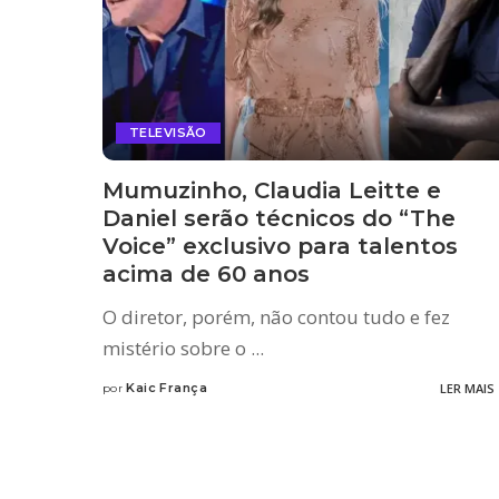
TELEVISÃO
Mumuzinho, Claudia Leitte e
Daniel serão técnicos do “The
Voice” exclusivo para talentos
acima de 60 anos
O diretor, porém, não contou tudo e fez
mistério sobre o
...
Kaic França
LER MAIS
por
Posted
by