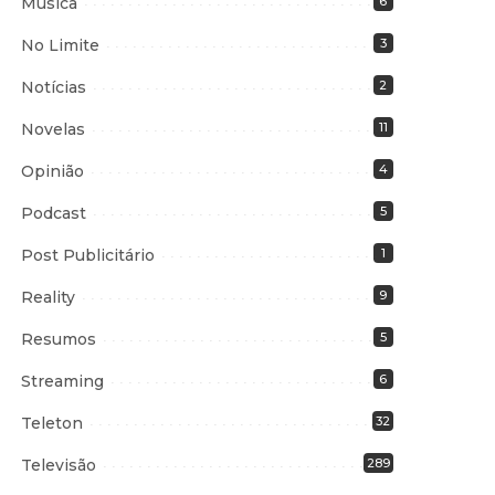
Música
6
No Limite
3
Notícias
2
Novelas
11
Opinião
4
Podcast
5
Post Publicitário
1
Reality
9
Resumos
5
Streaming
6
Teleton
32
Televisão
289