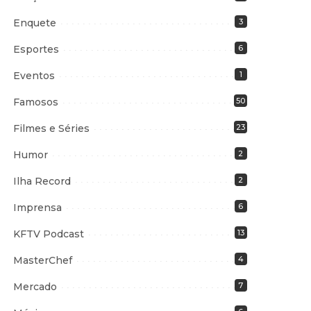
Enquete
3
Esportes
6
Eventos
1
Famosos
50
Filmes e Séries
23
Humor
2
Ilha Record
2
Imprensa
6
KFTV Podcast
13
MasterChef
4
Mercado
7