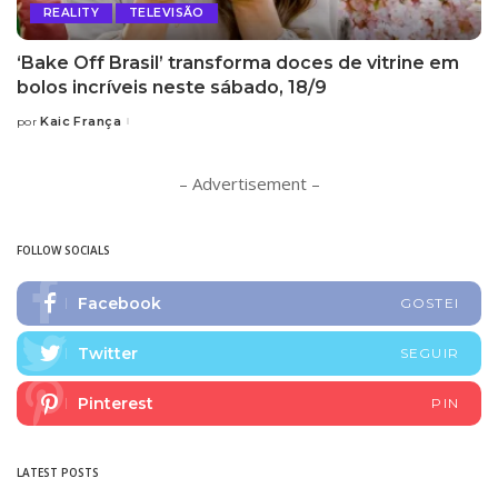
REALITY
TELEVISÃO
‘Bake Off Brasil’ transforma doces de vitrine em
bolos incríveis neste sábado, 18/9
Kaic França
por
Posted
by
– Advertisement –
FOLLOW SOCIALS
Facebook
GOSTEI
Twitter
SEGUIR
Pinterest
PIN
LATEST POSTS