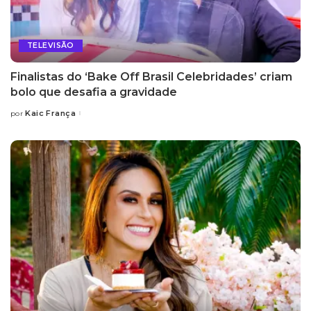
TELEVISÃO
Finalistas do ‘Bake Off Brasil Celebridades’ criam
bolo que desafia a gravidade
Kaic França
por
Posted
by