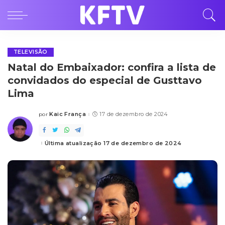
TELEVISÃO
Natal do Embaixador: confira a lista de
convidados do especial de Gusttavo
Lima
Kaic França
17 de dezembro de 2024
por
Posted
by
Última atualização 17 de dezembro de 2024