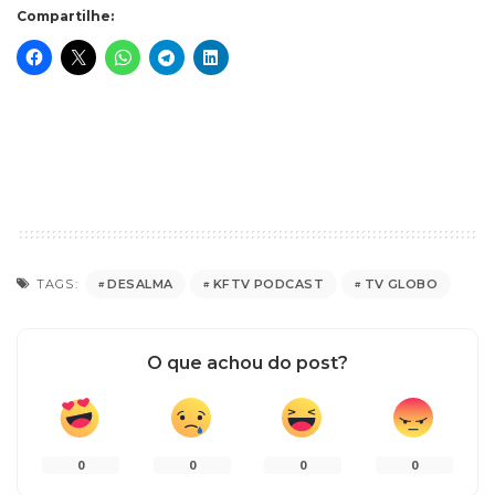
Compartilhe:
DESALMA
KFTV PODCAST
TV GLOBO
TAGS:
O que achou do post?
0
0
0
0