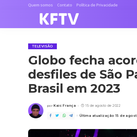
Quem somos
Contato
Política de Privacidade
TELEVISÃO
Globo fecha acor
desfiles de São P
Brasil em 2023
Kaic França
15 de agosto de 2022
por
Posted
by
Última atualização 15 de agos