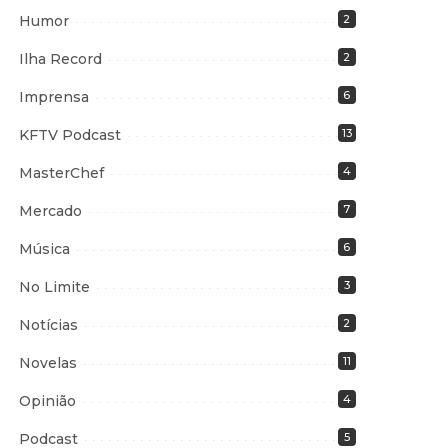
Humor
2
Ilha Record
2
Imprensa
6
KFTV Podcast
13
MasterChef
4
Mercado
7
Música
6
No Limite
3
Notícias
2
Novelas
11
Opinião
4
Podcast
5