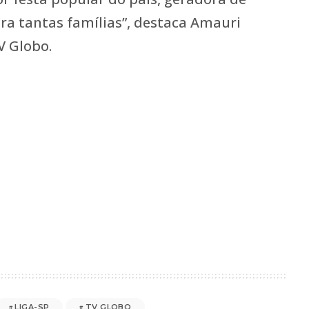
a tantas famílias”, destaca Amauri
V Globo.
LIGA-SP
TV GLOBO