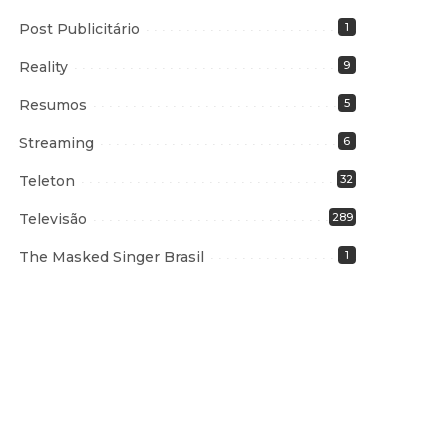
Post Publicitário
1
Reality
9
Resumos
5
Streaming
6
Teleton
32
Televisão
289
The Masked Singer Brasil
1