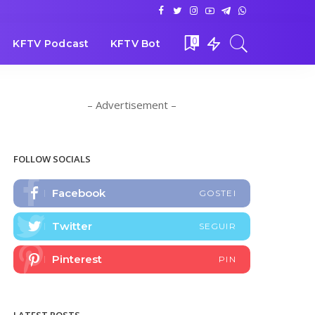
0
KFTV Podcast
KFTV Bot
– Advertisement –
FOLLOW SOCIALS
Facebook
GOSTEI
Twitter
SEGUIR
Pinterest
PIN