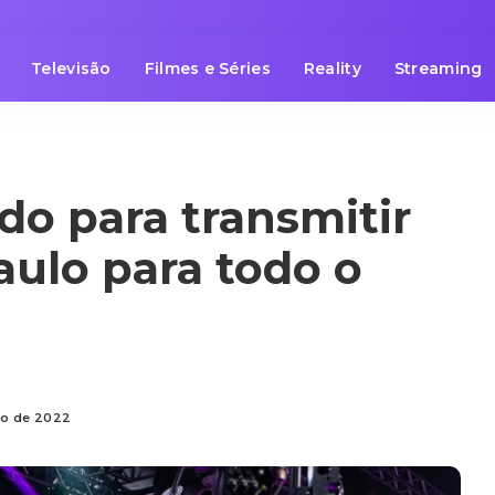
Televisão
Filmes e Séries
Reality
Streaming
do para transmitir
aulo para todo o
to de 2022