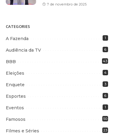
7 de novembro de 2025
CATEGORIES
A Fazenda
1
Audiência da TV
6
BBB
43
Eleições
4
Enquete
3
Esportes
6
Eventos
1
Famosos
50
Filmes e Séries
23