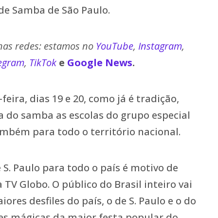
 de Samba de São Paulo.
 nas redes: estamos no
YouTube
,
Instagram
,
egram
,
TikTok
e
Google News
.
ira, dias 19 e 20, como já é tradição,
 do samba as escolas do grupo especial
também para todo o território nacional.
 S. Paulo para todo o país é motivo de
 TV Globo. O público do Brasil inteiro vai
iores desfiles do país, o de S. Paulo e o do
tes mágicas da maior festa popular do