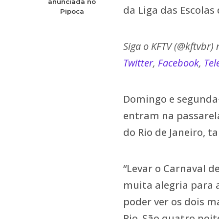
anunciada no
da Liga das Escolas
Pipoca
Siga o KFTV (@kftvbr)
Twitter
,
Facebook
,
Tel
Domingo e segunda-fe
entram na passarela
do Rio de Janeiro, 
“Levar o Carnaval de
muita alegria para a
poder ver os dois ma
Rio. São quatro noi