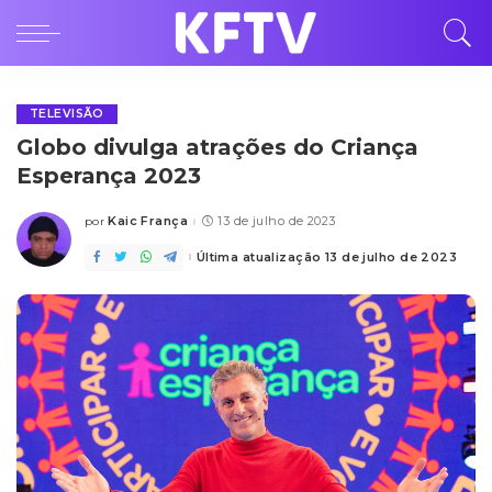
TELEVISÃO
Globo divulga atrações do Criança
Esperança 2023
Kaic França
13 de julho de 2023
por
Posted
by
Última atualização 13 de julho de 2023