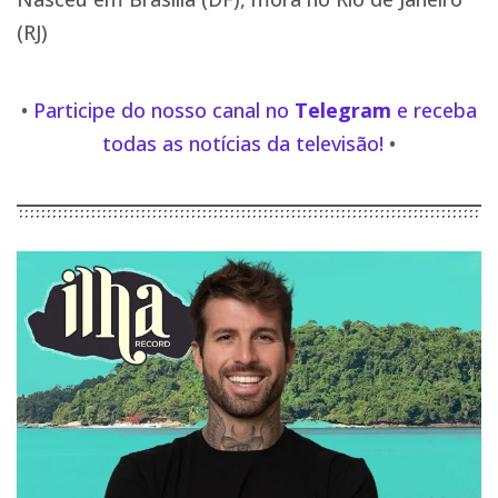
(RJ)
•
Participe do nosso canal no
Telegram
e receba
todas as notícias da televisão!
•