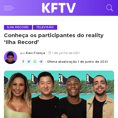
ILHA RECORD
TELEVISÃO
Conheça os participantes do reality
‘Ilha Record’
Kaic França
1 de junho de 2021
por
Posted
by
Última atualização 1 de junho de 2021