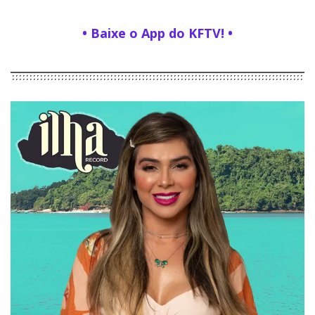
• Baixe o App do KFTV! •